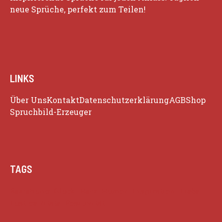
neue Sprüche, perfekt zum Teilen!
LINKS
Über Uns
Kontakt
Datenschutzerklärung
AGB
Shop
Spruchbild-Erzeuger
TAGS
Beziehung
Glück
Herz
Humor
Inspiration
Liebe
Lustige Zitate
Positivität