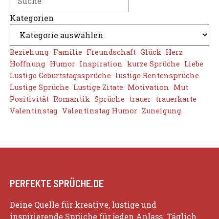
Kategorien
Beziehung
Familie
Freundschaft
Glück
Herz
Hoffnung
Humor
Inspiration
kurze Sprüche
Liebe
Lustige Geburtstagssprüche
lustige Rentensprüche
Lustige Sprüche
Lustige Zitate
Motivation
Mut
Positivität
Romantik
Sprüche
trauer
trauerkarte
Valentinstag
Valentinstag Humor
Zuneigung
PERFEKTE SPRÜCHE.DE
Deine Quelle für kreative, lustige und
inspirierende Sprüche für jeden Anlass. Täglich