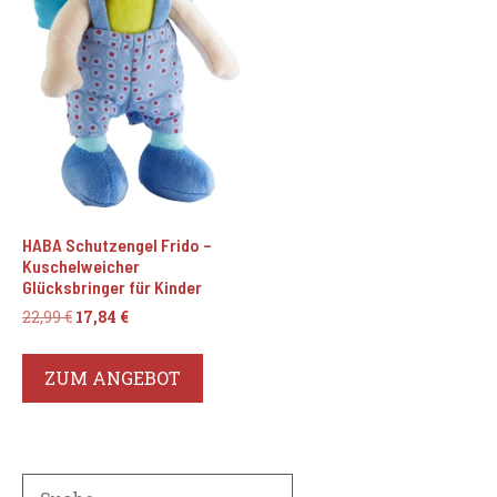
HABA Schutzengel Frido –
Kuschelweicher
Glücksbringer für Kinder
Ursprünglicher
Aktueller
22,99
€
17,84
€
Preis
Preis
war:
ist:
ZUM ANGEBOT
22,99 €
17,84 €.
Search