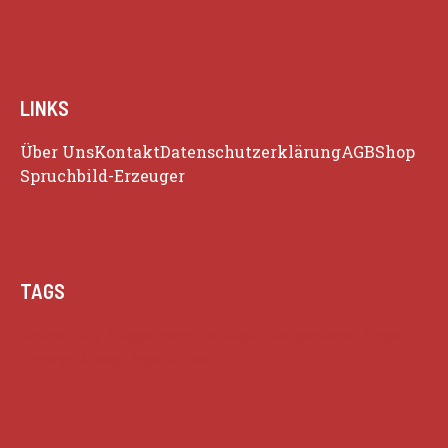
LINKS
Über Uns
Kontakt
Datenschutzerklärung
AGB
Shop
Spruchbild-Erzeuger
TAGS
Beziehung
Glück
Herz
Humor
Inspiration
Liebe
Lustige Zitate
Positivität