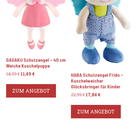
GAGAKU Schutzengel – 40 cm
Weiche Kuschelpuppe
Ursprünglicher
Aktueller
14,99
€
11,49
€
HABA Schutzengel Frido –
Preis
Preis
Kuschelweicher
war:
ist:
Glücksbringer für Kinder
ZUM ANGEBOT
14,99 €
11,49 €.
Ursprünglicher
Aktueller
22,99
€
17,84
€
Preis
Preis
war:
ist:
ZUM ANGEBOT
22,99 €
17,84 €.