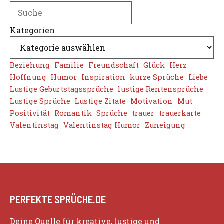
Search
Kategorien
Beziehung
Familie
Freundschaft
Glück
Herz
Hoffnung
Humor
Inspiration
kurze Sprüche
Liebe
Lustige Geburtstagssprüche
lustige Rentensprüche
Lustige Sprüche
Lustige Zitate
Motivation
Mut
Positivität
Romantik
Sprüche
trauer
trauerkarte
Valentinstag
Valentinstag Humor
Zuneigung
PERFEKTE SPRÜCHE.DE
Deine Quelle für kreative, lustige und