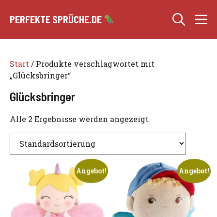
Zum
M
Inhalt
PERFEKTE SPRÜCHE.DE
springen
Start
/ Produkte verschlagwortet mit
„Glücksbringer“
Glücksbringer
Alle 2 Ergebnisse werden angezeigt
Angebot!
Angebot!