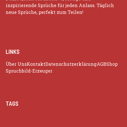
inspirierende Sprüche für jeden Anlass. Täglich
neue Sprüche, perfekt zum Teilen!
LINKS
Über Uns
Kontakt
Datenschutzerklärung
AGB
Shop
Spruchbild-Erzeuger
TAGS
Beziehung
Glück
Herz
Humor
Inspiration
Liebe
Lustige Zitate
Positivität