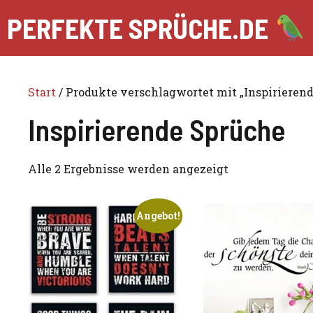
Zum
PERFEKTE SPRÜCHE.DE
Inhalt
springen
Start
/ Produkte verschlagwortet mit „Inspirieren
Inspirierende Sprüche
Alle 2 Ergebnisse werden angezeigt
Angebot!