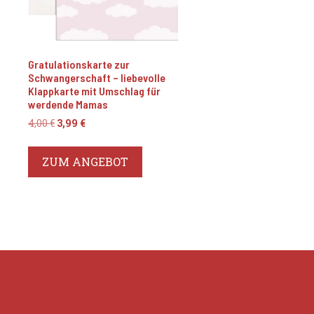
Gratulationskarte zur
Schwangerschaft – liebevolle
Klappkarte mit Umschlag für
werdende Mamas
Ursprünglicher
Aktueller
4,00
€
3,99
€
Preis
Preis
war:
ist:
ZUM ANGEBOT
4,00 €
3,99 €.