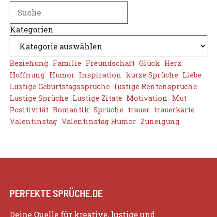
Search
Kategorien
Beziehung
Familie
Freundschaft
Glück
Herz
Hoffnung
Humor
Inspiration
kurze Sprüche
Liebe
Lustige Geburtstagssprüche
lustige Rentensprüche
Lustige Sprüche
Lustige Zitate
Motivation
Mut
Positivität
Romantik
Sprüche
trauer
trauerkarte
Valentinstag
Valentinstag Humor
Zuneigung
PERFEKTE SPRÜCHE.DE
Deine Quelle für kreative, lustige und