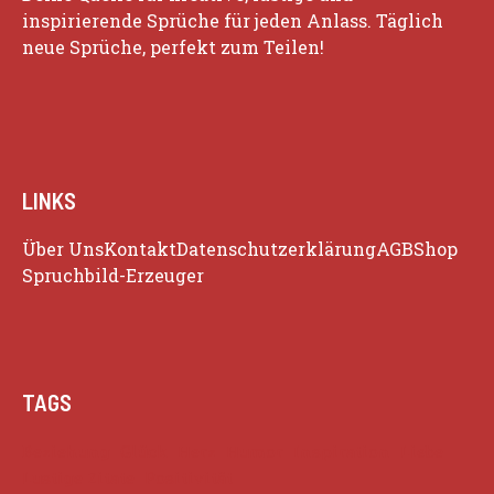
inspirierende Sprüche für jeden Anlass. Täglich
neue Sprüche, perfekt zum Teilen!
LINKS
Über Uns
Kontakt
Datenschutzerklärung
AGB
Shop
Spruchbild-Erzeuger
TAGS
Beziehung
Glück
Herz
Humor
Inspiration
Liebe
Lustige Zitate
Positivität