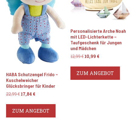
Personalisierte Arche Noah
mit LED-Lichterkette –
Taufgeschenk für Jungen
und Mädchen
Ursprünglicher
Aktueller
12,99
€
10,99
€
Preis
Preis
war:
ist:
ZUM ANGEBOT
HABA Schutzengel Frido –
12,99 €
10,99 €.
Kuschelweicher
Glücksbringer für Kinder
Ursprünglicher
Aktueller
22,99
€
17,84
€
Preis
Preis
war:
ist:
ZUM ANGEBOT
22,99 €
17,84 €.