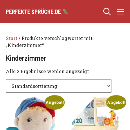
Zum
M
Inhalt
PERFEKTE SPRÜCHE.DE
springen
Start
/ Produkte verschlagwortet mit
„Kinderzimmer“
Kinderzimmer
Alle 2 Ergebnisse werden angezeigt
Angebot!
Angebot!