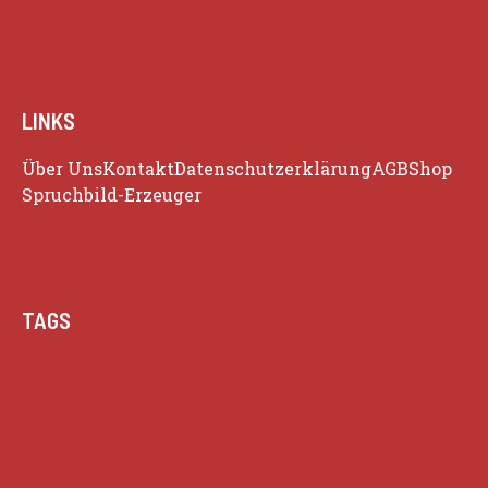
LINKS
Über Uns
Kontakt
Datenschutzerklärung
AGB
Shop
Spruchbild-Erzeuger
TAGS
Beziehung
Glück
Herz
Humor
Inspiration
Liebe
Lustige Zitate
Positivität