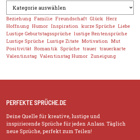
Beziehung
Familie
Freundschaft
Glück
Herz
Hoffnung
Humor
Inspiration
kurze Sprüche
Liebe
Lustige Geburtstagssprüche
lustige Rentensprüche
Lustige Sprüche
Lustige Zitate
Motivation
Mut
Positivität
Romantik
Sprüche
trauer
trauerkarte
Valentinstag
Valentinstag Humor
Zuneigung
PERFEKTE SPRÜCHE.DE
Deine Quelle für kreative, lustige und
inspirierende Sprüche für jeden Anlass. Täglich
neue Sprüche, perfekt zum Teilen!