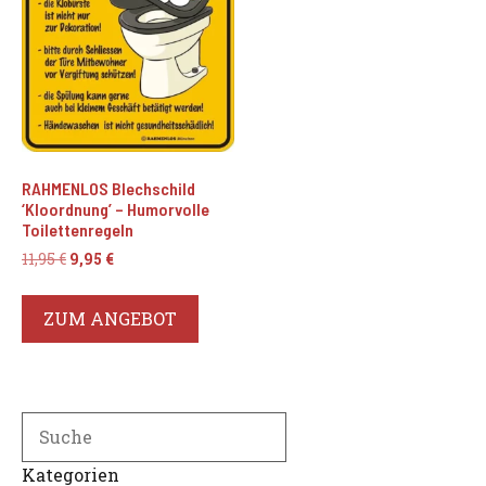
RAHMENLOS Blechschild
‘Kloordnung’ – Humorvolle
Toilettenregeln
Ursprünglicher
Aktueller
11,95
€
9,95
€
Preis
Preis
war:
ist:
ZUM ANGEBOT
11,95 €
9,95 €.
Search
Kategorien