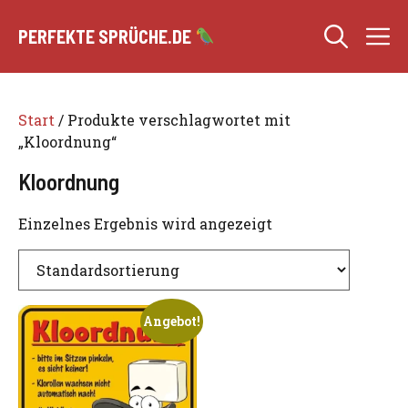
Zum
M
Inhalt
PERFEKTE SPRÜCHE.DE
springen
Start
/ Produkte verschlagwortet mit
„Kloordnung“
Kloordnung
Einzelnes Ergebnis wird angezeigt
Angebot!