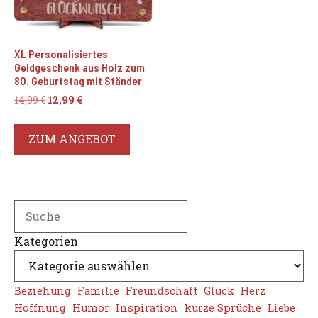
XL Personalisiertes
Geldgeschenk aus Holz zum
80. Geburtstag mit Ständer
Ursprünglicher
Aktueller
14,99
€
12,99
€
Preis
Preis
war:
ist:
ZUM ANGEBOT
14,99 €
12,99 €.
Search
Kategorien
Beziehung
Familie
Freundschaft
Glück
Herz
Hoffnung
Humor
Inspiration
kurze Sprüche
Liebe