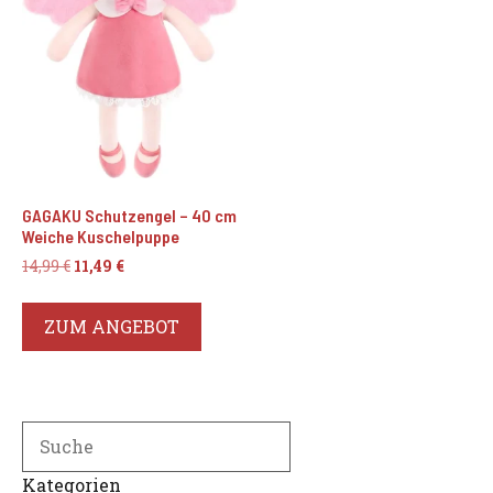
GAGAKU Schutzengel – 40 cm
Weiche Kuschelpuppe
Ursprünglicher
Aktueller
14,99
€
11,49
€
Preis
Preis
war:
ist:
ZUM ANGEBOT
14,99 €
11,49 €.
Search
Kategorien