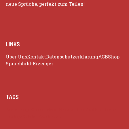
neue Sprüche, perfekt zum Teilen!
LINKS
Über Uns
Kontakt
Datenschutzerklärung
AGB
Shop
Spruchbild-Erzeuger
TAGS
Beziehung
Glück
Herz
Humor
Inspiration
Liebe
Lustige Zitate
Positivität