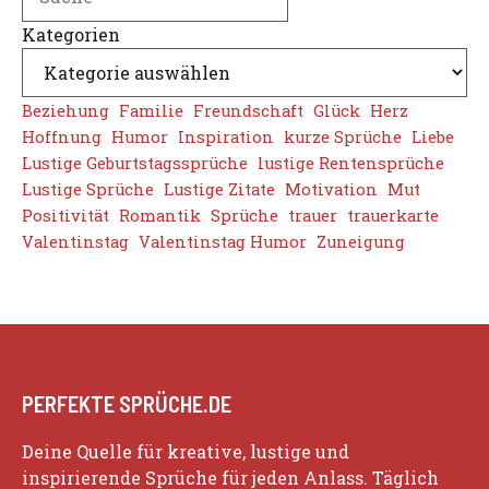
Kategorien
Beziehung
Familie
Freundschaft
Glück
Herz
Hoffnung
Humor
Inspiration
kurze Sprüche
Liebe
Lustige Geburtstagssprüche
lustige Rentensprüche
Lustige Sprüche
Lustige Zitate
Motivation
Mut
Positivität
Romantik
Sprüche
trauer
trauerkarte
Valentinstag
Valentinstag Humor
Zuneigung
PERFEKTE SPRÜCHE.DE
Deine Quelle für kreative, lustige und
inspirierende Sprüche für jeden Anlass. Täglich