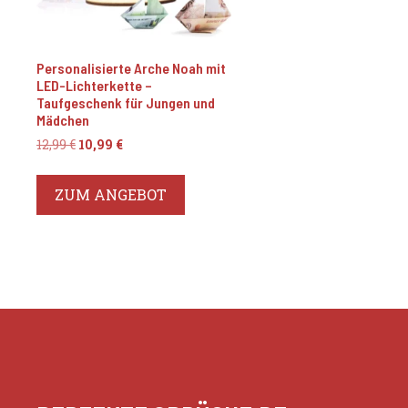
Personalisierte Arche Noah mit
LED-Lichterkette –
Taufgeschenk für Jungen und
Mädchen
Ursprünglicher
Aktueller
12,99
€
10,99
€
Preis
Preis
war:
ist:
ZUM ANGEBOT
12,99 €
10,99 €.