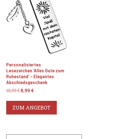
Personalisiertes
Lesezeichen ‘Alles Gute zum
Ruhestand’ – Elegantes
Abschiedsgeschenk
Ursprünglicher
Aktueller
10,99
€
8,99
€
Preis
Preis
war:
ist:
ZUM ANGEBOT
10,99 €
8,99 €.
Search