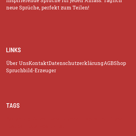
inspirierende Sprüche für jeden Anlass. Täglich
neue Sprüche, perfekt zum Teilen!
LINKS
Über Uns
Kontakt
Datenschutzerklärung
AGB
Shop
Spruchbild-Erzeuger
TAGS
Beziehung
Glück
Herz
Humor
Inspiration
Liebe
Lustige Zitate
Positivität