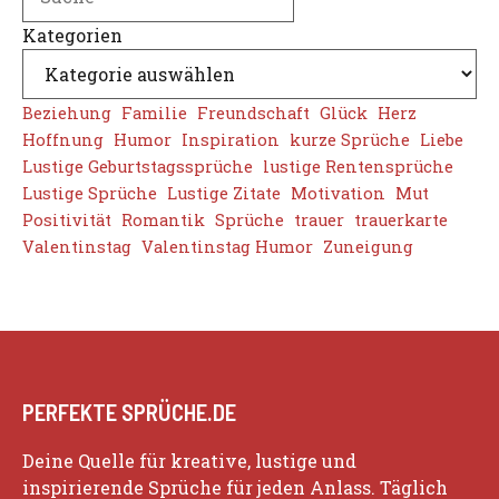
Kategorien
Beziehung
Familie
Freundschaft
Glück
Herz
Hoffnung
Humor
Inspiration
kurze Sprüche
Liebe
Lustige Geburtstagssprüche
lustige Rentensprüche
Lustige Sprüche
Lustige Zitate
Motivation
Mut
Positivität
Romantik
Sprüche
trauer
trauerkarte
Valentinstag
Valentinstag Humor
Zuneigung
PERFEKTE SPRÜCHE.DE
Deine Quelle für kreative, lustige und
inspirierende Sprüche für jeden Anlass. Täglich