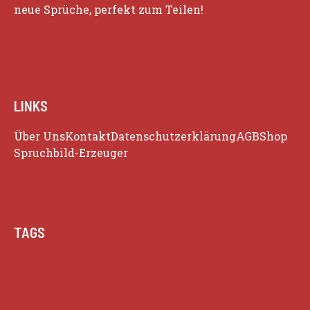
neue Sprüche, perfekt zum Teilen!
LINKS
Über Uns
Kontakt
Datenschutzerklärung
AGB
Shop
Spruchbild-Erzeuger
TAGS
Beziehung
Glück
Herz
Humor
Inspiration
Liebe
Lustige Zitate
Positivität