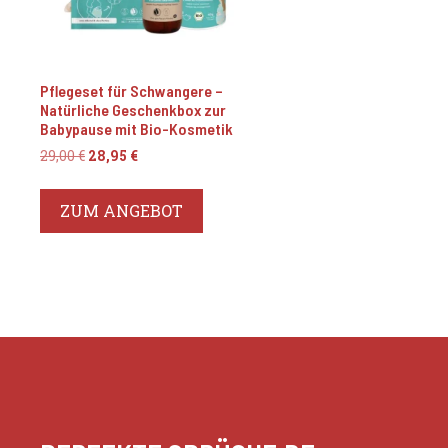
Pflegeset für Schwangere –
Natürliche Geschenkbox zur
Babypause mit Bio-Kosmetik
Ursprünglicher
Aktueller
29,00
€
28,95
€
Preis
Preis
war:
ist:
ZUM ANGEBOT
29,00 €
28,95 €.