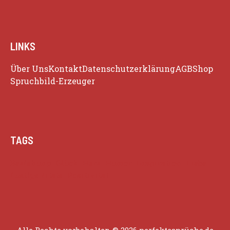
LINKS
Über Uns
Kontakt
Datenschutzerklärung
AGB
Shop
Spruchbild-Erzeuger
TAGS
Beziehung
Glück
Herz
Humor
Inspiration
Liebe
Lustige Zitate
Positivität
Alle Rechte vorbehalten © 2026 perfektesprüche.de