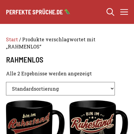
Zum
M
Inhalt
PERFEKTE SPRÜCHE.DE
springen
Start
/ Produkte verschlagwortet mit
„RAHMENLOS“
RAHMENLOS
Alle 2 Ergebnisse werden angezeigt