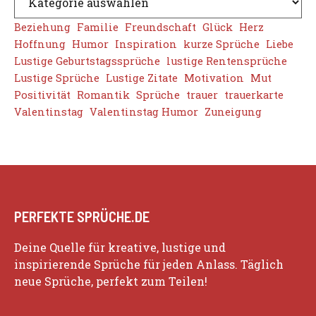
Beziehung
Familie
Freundschaft
Glück
Herz
Hoffnung
Humor
Inspiration
kurze Sprüche
Liebe
Lustige Geburtstagssprüche
lustige Rentensprüche
Lustige Sprüche
Lustige Zitate
Motivation
Mut
Positivität
Romantik
Sprüche
trauer
trauerkarte
Valentinstag
Valentinstag Humor
Zuneigung
PERFEKTE SPRÜCHE.DE
Deine Quelle für kreative, lustige und
inspirierende Sprüche für jeden Anlass. Täglich
neue Sprüche, perfekt zum Teilen!