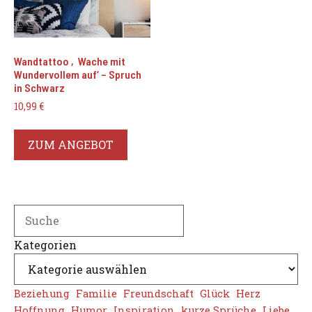
Wandtattoo ‚Wache mit
Wundervollem auf‘ – Spruch
in Schwarz
10,99
€
ZUM ANGEBOT
Search
Kategorien
Beziehung
Familie
Freundschaft
Glück
Herz
Hoffnung
Humor
Inspiration
kurze Sprüche
Liebe