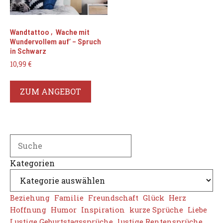
Wandtattoo ‚Wache mit
Wundervollem auf‘ – Spruch
in Schwarz
10,99
€
ZUM ANGEBOT
Search
Kategorien
Beziehung
Familie
Freundschaft
Glück
Herz
Hoffnung
Humor
Inspiration
kurze Sprüche
Liebe
Lustige Geburtstagssprüche
lustige Rentensprüche