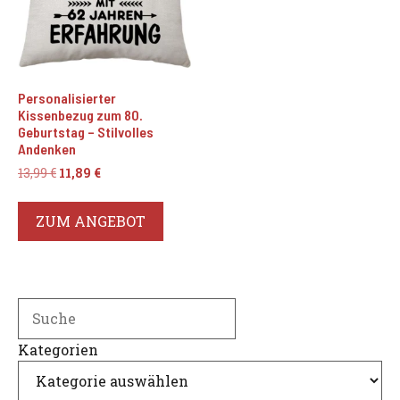
Personalisierter
Kissenbezug zum 80.
Geburtstag – Stilvolles
Andenken
Ursprünglicher
Aktueller
13,99
€
11,89
€
Preis
Preis
war:
ist:
ZUM ANGEBOT
13,99 €
11,89 €.
Search
Kategorien