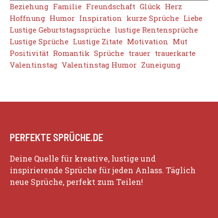
Beziehung
Familie
Freundschaft
Glück
Herz
Hoffnung
Humor
Inspiration
kurze Sprüche
Liebe
Lustige Geburtstagssprüche
lustige Rentensprüche
Lustige Sprüche
Lustige Zitate
Motivation
Mut
Positivität
Romantik
Sprüche
trauer
trauerkarte
Valentinstag
Valentinstag Humor
Zuneigung
PERFEKTE SPRÜCHE.DE
Deine Quelle für kreative, lustige und
inspirierende Sprüche für jeden Anlass. Täglich
neue Sprüche, perfekt zum Teilen!