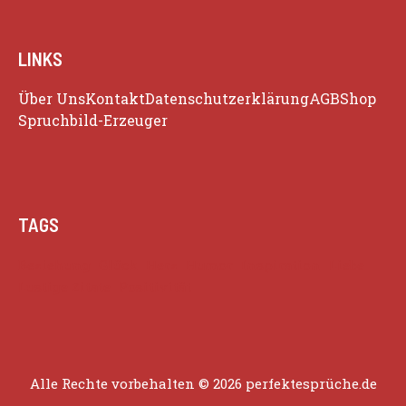
LINKS
Über Uns
Kontakt
Datenschutzerklärung
AGB
Shop
Spruchbild-Erzeuger
TAGS
Beziehung
Glück
Herz
Humor
Inspiration
Liebe
Lustige Zitate
Positivität
Alle Rechte vorbehalten © 2026 perfektesprüche.de