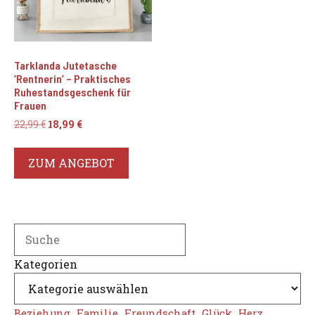
Tarklanda Jutetasche
‘Rentnerin’ – Praktisches
Ruhestandsgeschenk für
Frauen
Ursprünglicher
Aktueller
22,99
€
18,99
€
Preis
Preis
war:
ist:
ZUM ANGEBOT
22,99 €
18,99 €.
Search
Kategorien
Beziehung
Familie
Freundschaft
Glück
Herz