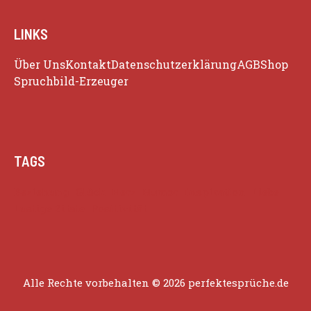
LINKS
Über Uns
Kontakt
Datenschutzerklärung
AGB
Shop
Spruchbild-Erzeuger
TAGS
Beziehung
Glück
Herz
Humor
Inspiration
Liebe
Lustige Zitate
Positivität
Alle Rechte vorbehalten © 2026 perfektesprüche.de