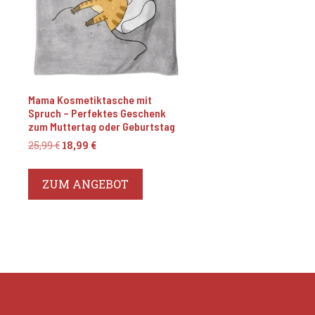
Mama Kosmetiktasche mit
Spruch – Perfektes Geschenk
zum Muttertag oder Geburtstag
Ursprünglicher
Aktueller
25,99
€
18,99
€
Preis
Preis
war:
ist:
ZUM ANGEBOT
25,99 €
18,99 €.