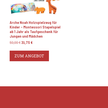
Arche Noah Holzspielzeug für
Kinder – Montessori Stapelspiel
ab 1 Jahr als Taufgeschenk für
Jungen und Mädchen
Ursprünglicher
Aktueller
50,00
€
31,75
€
Preis
Preis
war:
ist:
ZUM ANGEBOT
50,00 €
31,75 €.