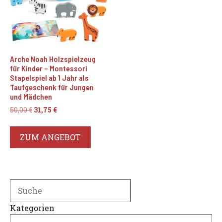
Arche Noah Holzspielzeug
für Kinder – Montessori
Stapelspiel ab 1 Jahr als
Taufgeschenk für Jungen
und Mädchen
Ursprünglicher
Aktueller
50,00
€
31,75
€
Preis
Preis
war:
ist:
ZUM ANGEBOT
50,00 €
31,75 €.
Search
Kategorien