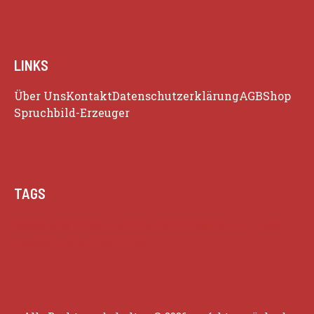
LINKS
Über Uns
Kontakt
Datenschutzerklärung
AGB
Shop
Spruchbild-Erzeuger
TAGS
Beziehung
Glück
Herz
Humor
Inspiration
Liebe
Lustige Zitate
Positivität