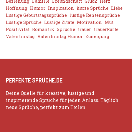
Beziehung
Familie
Freundschaft
Glück
Herz
Hoffnung
Humor
Inspiration
kurze Sprüche
Liebe
Lustige Geburtstagssprüche
lustige Rentensprüche
Lustige Sprüche
Lustige Zitate
Motivation
Mut
Positivität
Romantik
Sprüche
trauer
trauerkarte
Valentinstag
Valentinstag Humor
Zuneigung
PERFEKTE SPRÜCHE.DE
Deine Quelle für kreative, lustige und
inspirierende Sprüche für jeden Anlass. Täglich
neue Sprüche, perfekt zum Teilen!