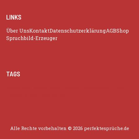
LINKS
Über Uns
Kontakt
Datenschutzerklärung
AGB
Shop
Spruchbild-Erzeuger
TAGS
Beziehung
Glück
Herz
Humor
Inspiration
Liebe
Lustige Zitate
Positivität
Alle Rechte vorbehalten © 2026 perfektesprüche.de