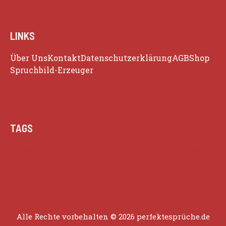
LINKS
Über Uns
Kontakt
Datenschutzerklärung
AGB
Shop
Spruchbild-Erzeuger
TAGS
Beziehung
Glück
Herz
Humor
Inspiration
Liebe
Lustige Zitate
Positivität
Alle Rechte vorbehalten © 2026 perfektesprüche.de