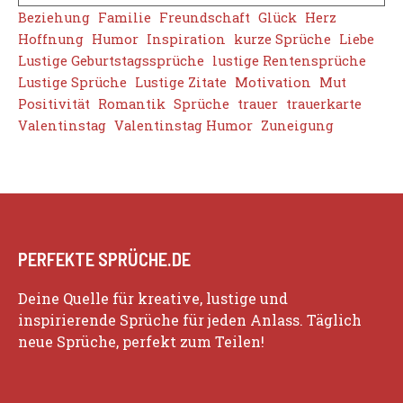
Beziehung
Familie
Freundschaft
Glück
Herz
Hoffnung
Humor
Inspiration
kurze Sprüche
Liebe
Lustige Geburtstagssprüche
lustige Rentensprüche
Lustige Sprüche
Lustige Zitate
Motivation
Mut
Positivität
Romantik
Sprüche
trauer
trauerkarte
Valentinstag
Valentinstag Humor
Zuneigung
PERFEKTE SPRÜCHE.DE
Deine Quelle für kreative, lustige und
inspirierende Sprüche für jeden Anlass. Täglich
neue Sprüche, perfekt zum Teilen!