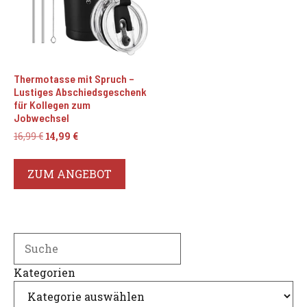
Thermotasse mit Spruch –
Lustiges Abschiedsgeschenk
für Kollegen zum
Jobwechsel
Ursprünglicher
Aktueller
16,99
€
14,99
€
Preis
Preis
war:
ist:
ZUM ANGEBOT
16,99 €
14,99 €.
Search
Kategorien