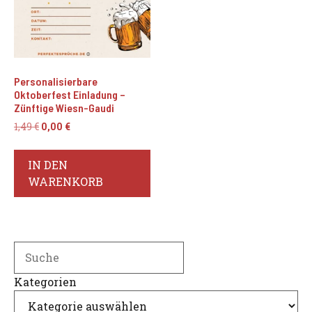
Personalisierbare
Oktoberfest Einladung –
Zünftige Wiesn-Gaudi
Ursprünglicher
Aktueller
1,49
€
0,00
€
Preis
Preis
war:
ist:
IN DEN
1,49 €
0,00 €.
WARENKORB
Search
Kategorien