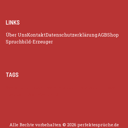
LINKS
Über Uns
Kontakt
Datenschutzerklärung
AGB
Shop
Spruchbild-Erzeuger
TAGS
Beziehung
Glück
Herz
Humor
Inspiration
Liebe
Lustige Zitate
Positivität
Alle Rechte vorbehalten © 2026 perfektesprüche.de