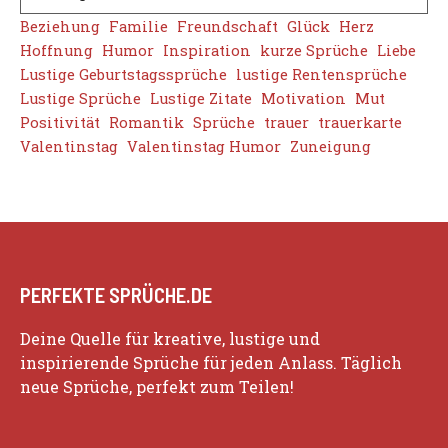
Beziehung
Familie
Freundschaft
Glück
Herz
Hoffnung
Humor
Inspiration
kurze Sprüche
Liebe
Lustige Geburtstagssprüche
lustige Rentensprüche
Lustige Sprüche
Lustige Zitate
Motivation
Mut
Positivität
Romantik
Sprüche
trauer
trauerkarte
Valentinstag
Valentinstag Humor
Zuneigung
PERFEKTE SPRÜCHE.DE
Deine Quelle für kreative, lustige und
inspirierende Sprüche für jeden Anlass. Täglich
neue Sprüche, perfekt zum Teilen!