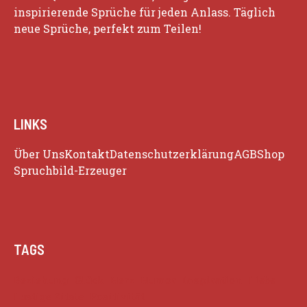
inspirierende Sprüche für jeden Anlass. Täglich
neue Sprüche, perfekt zum Teilen!
LINKS
Über Uns
Kontakt
Datenschutzerklärung
AGB
Shop
Spruchbild-Erzeuger
TAGS
Beziehung
Glück
Herz
Humor
Inspiration
Liebe
Lustige Zitate
Positivität