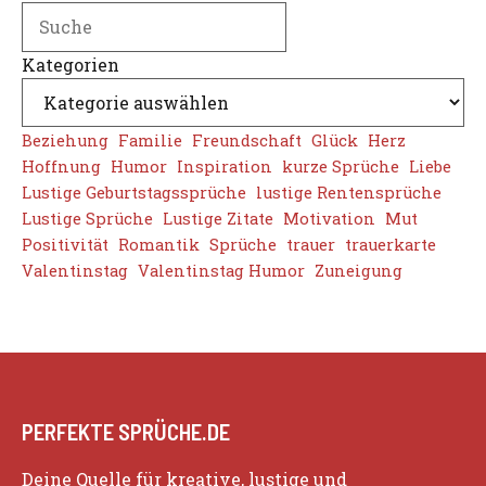
Search
Kategorien
Beziehung
Familie
Freundschaft
Glück
Herz
Hoffnung
Humor
Inspiration
kurze Sprüche
Liebe
Lustige Geburtstagssprüche
lustige Rentensprüche
Lustige Sprüche
Lustige Zitate
Motivation
Mut
Positivität
Romantik
Sprüche
trauer
trauerkarte
Valentinstag
Valentinstag Humor
Zuneigung
PERFEKTE SPRÜCHE.DE
Deine Quelle für kreative, lustige und