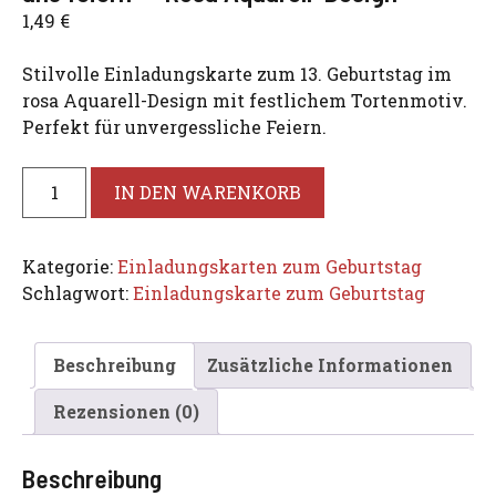
1,49
€
Stilvolle Einladungskarte zum 13. Geburtstag im
rosa Aquarell-Design mit festlichem Tortenmotiv.
Perfekt für unvergessliche Feiern.
Einladungskarte
IN DEN WARENKORB
zum
Geburtstag
"Lasst
Kategorie:
Einladungskarten zum Geburtstag
uns
Schlagwort:
Einladungskarte zum Geburtstag
feiern"
–
Rosa
Beschreibung
Zusätzliche Informationen
Aquarell-
Rezensionen (0)
Design
Menge
Beschreibung