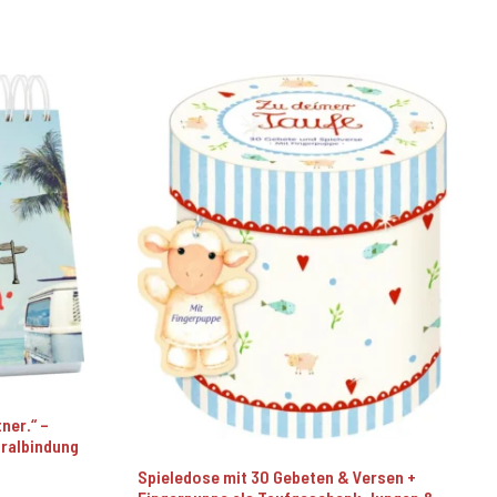
tner.“ –
iralbindung
Spieledose mit 30 Gebeten & Versen +