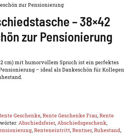
keschön zur Pensionierung
chiedstasche – 38×42
hön zur Pensionierung
42 cm) mit humorvollem Spruch ist ein perfektes
ensionierung – ideal als Dankeschön für Kollegen
uhestand.
Rente Geschenke
,
Rente Geschenke Frau
,
Rente
wörter:
Abschiedsfeier
,
Abschiedsgeschenk
,
ensionierung
,
Renteneintritt
,
Rentner
,
Ruhestand
,