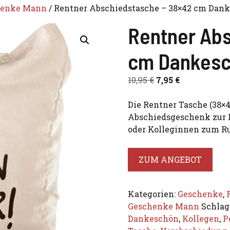
henke Mann
/ Rentner Abschiedstasche – 38×42 cm Dan
Rentner Abs
cm Dankesc
Ursprünglicher
Aktueller
10,95
€
7,95
€
Preis
Preis
war:
ist:
Die Rentner Tasche (38×
10,95 €
7,95 €.
Abschiedsgeschenk zur P
oder Kolleginnen zum R
ZUM ANGEBOT
Kategorien:
Geschenke
,
Geschenke Mann
Schlag
Dankeschön
,
Kollegen
,
P