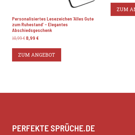
ZUM A
Personalisiertes Lesezeichen ‘Alles Gute
zum Ruhestand’ – Elegantes
Abschiedsgeschenk
Ursprünglicher
Aktueller
10,99
€
8,99
€
Preis
Preis
war:
ist:
ZUM ANGEBOT
10,99 €
8,99 €.
PERFEKTE SPRÜCHE.DE