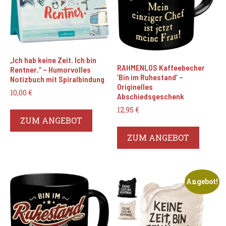
„Ich hab keine Zeit. Ich bin
RAHMENLOS Kaffeebecher
Rentner.“ – Humorvolles
‘Bin im Ruhestand’ –
Notizbuch mit Spiralbindung
Originelles
10,00
€
Abschiedsgeschenk
12,95
€
ZUM ANGEBOT
ZUM ANGEBOT
Angebot!