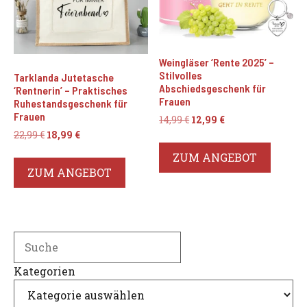
Weingläser ‘Rente 2025’ –
Stilvolles
Tarklanda Jutetasche
Abschiedsgeschenk für
‘Rentnerin’ – Praktisches
Frauen
Ruhestandsgeschenk für
Frauen
Ursprünglicher
Aktueller
14,99
€
12,99
€
Preis
Preis
Ursprünglicher
Aktueller
22,99
€
18,99
€
war:
ist:
Preis
Preis
ZUM ANGEBOT
14,99 €
12,99 €.
war:
ist:
ZUM ANGEBOT
22,99 €
18,99 €.
Search
Kategorien