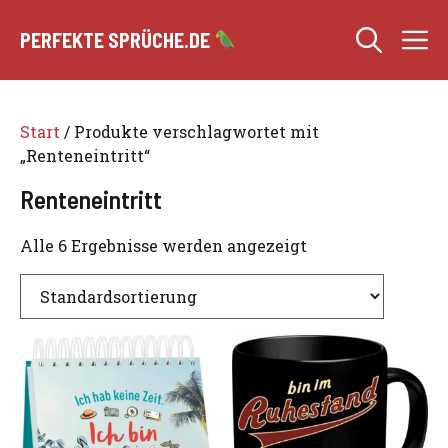
Zum
M
Inhalt
PERFEKTE SPRÜCHE.DE
springen
Start
/ Produkte verschlagwortet mit
„Renteneintritt“
Renteneintritt
Alle 6 Ergebnisse werden angezeigt