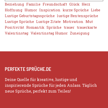
Beziehung
Familie
Freundschaft
Glück
Herz
Hoffnung
Humor
Inspiration
kurze Sprüche
Liebe
Lustige Geburtstagssprüche
lustige Rentensprüche
Lustige Sprüche
Lustige Zitate
Motivation
Mut
Positivität
Romantik
Sprüche
trauer
trauerkarte
Valentinstag
Valentinstag Humor
Zuneigung
PERFEKTE SPRÜCHE.DE
Deine Quelle für kreative, lustige und
inspirierende Sprüche für jeden Anlass. Täglich
neue Sprüche, perfekt zum Teilen!