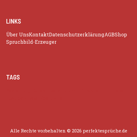
LINKS
Über Uns
Kontakt
Datenschutzerklärung
AGB
Shop
Spruchbild-Erzeuger
TAGS
Beziehung
Glück
Herz
Humor
Inspiration
Liebe
Lustige Zitate
Positivität
Alle Rechte vorbehalten © 2026 perfektesprüche.de