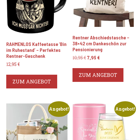
Rentner Abschiedstasche –
38×42 cm Dankeschön zur
RAHMENLOS Kaffeetasse ‘Bin
Pensionierung
im Ruhestand’ – Perfektes
Rentner-Geschenk
Ursprünglicher
Aktueller
10,95
€
7,95
€
Preis
Preis
12,95
€
war:
ist:
ZUM ANGEBOT
10,95 €
7,95 €.
ZUM ANGEBOT
Angebot!
Angebot!