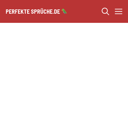
Zum
M
Inhalt
PERFEKTE SPRÜCHE.DE
springen