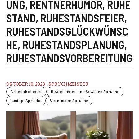
UNG
,
RENTNERHUMOR
,
RUHE
STAND
,
RUHESTANDSFEIER
,
RUHESTANDSGLÜCKWÜNSC
HE
,
RUHESTANDSPLANUNG
,
RUHESTANDSVORBEREITUNG
OKTOBER 10, 2023
SPRUCHMEISTER
Arbeitskollegen
Beziehungen und Soziales Sprüche
Lustige Sprüche
Vermissen Sprüche