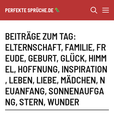
Zum
M
Inhalt
PERFEKTE SPRÜCHE.DE
springen
BEITRÄGE ZUM TAG:
ELTERNSCHAFT
,
FAMILIE
,
FR
EUDE
,
GEBURT
,
GLÜCK
,
HIMM
EL
,
HOFFNUNG
,
INSPIRATION
,
LEBEN
,
LIEBE
,
MÄDCHEN
,
N
EUANFANG
,
SONNENAUFGA
NG
,
STERN
,
WUNDER