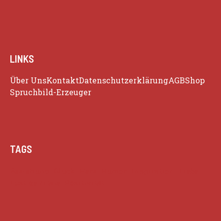
LINKS
Über Uns
Kontakt
Datenschutzerklärung
AGB
Shop
Spruchbild-Erzeuger
TAGS
Beziehung
Glück
Herz
Humor
Inspiration
Liebe
Lustige Zitate
Positivität