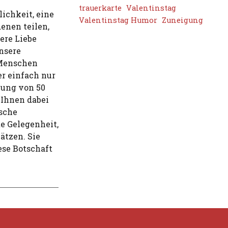
trauerkarte
Valentinstag
lichkeit, eine
Valentinstag Humor
Zuneigung
denen teilen,
sere Liebe
nsere
 Menschen
r einfach nur
lung von 50
 Ihnen dabei
sche
te Gelegenheit,
ätzen. Sie
ese Botschaft