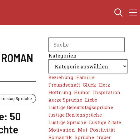
Search
,
ROMAN
Kategorien
Beziehung
Familie
Freundschaft
Glück
Herz
Hoffnung
Humor
Inspiration
ntinstag Sprüche
kurze Sprüche
Liebe
Lustige Geburtstagssprüche
e: 50
lustige Rentensprüche
Lustige Sprüche
Lustige Zitate
chte
Motivation
Mut
Positivität
Romantik
Sprüche
trauer