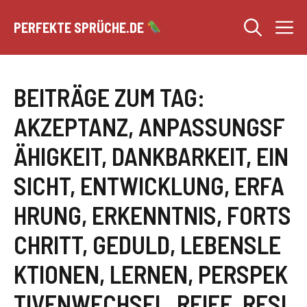
Zum
M
Inhalt
PERFEKTE SPRÜCHE.DE
springen
BEITRÄGE ZUM TAG:
AKZEPTANZ
,
ANPASSUNGSF
ÄHIGKEIT
,
DANKBARKEIT
,
EIN
SICHT
,
ENTWICKLUNG
,
ERFA
HRUNG
,
ERKENNTNIS
,
FORTS
CHRITT
,
GEDULD
,
LEBENSLE
KTIONEN
,
LERNEN
,
PERSPEK
TIVENWECHSEL
,
REIFE
,
RESI