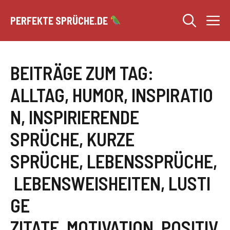
Zum
M
Inhalt
PERFEKTE SPRÜCHE.DE
springen
BEITRÄGE ZUM TAG:
ALLTAG
,
HUMOR
,
INSPIRATIO
N
,
INSPIRIERENDE
SPRÜCHE
,
KURZE
SPRÜCHE
,
LEBENSSPRÜCHE
,
LEBENSWEISHEITEN
,
LUSTI
GE
ZITATE
,
MOTIVATION
,
POSITIV