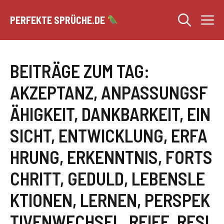
Zum
M
Inhalt
PERFEKTE SPRÜCHE.DE
springen
BEITRÄGE ZUM TAG:
AKZEPTANZ
,
ANPASSUNGSF
ÄHIGKEIT
,
DANKBARKEIT
,
EIN
SICHT
,
ENTWICKLUNG
,
ERFA
HRUNG
,
ERKENNTNIS
,
FORTS
CHRITT
,
GEDULD
,
LEBENSLE
KTIONEN
,
LERNEN
,
PERSPEK
TIVENWECHSEL
,
REIFE
,
RESI