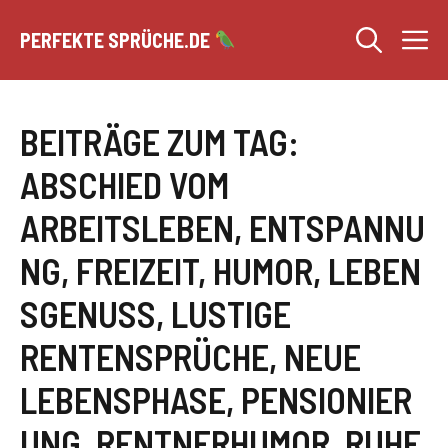
Zum
M
Inhalt
PERFEKTE SPRÜCHE.DE
springen
BEITRÄGE ZUM TAG:
ABSCHIED VOM
ARBEITSLEBEN
,
ENTSPANNU
NG
,
FREIZEIT
,
HUMOR
,
LEBEN
SGENUSS
,
LUSTIGE
RENTENSPRÜCHE
,
NEUE
LEBENSPHASE
,
PENSIONIER
UNG
,
RENTNERHUMOR
,
RUHE