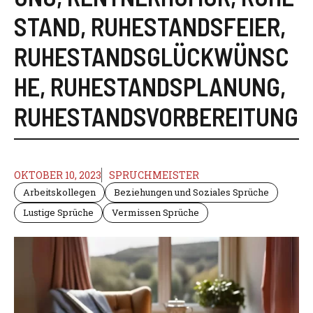
STAND
,
RUHESTANDSFEIER
,
RUHESTANDSGLÜCKWÜNSC
HE
,
RUHESTANDSPLANUNG
,
RUHESTANDSVORBEREITUNG
OKTOBER 10, 2023
SPRUCHMEISTER
Arbeitskollegen
Beziehungen und Soziales Sprüche
Lustige Sprüche
Vermissen Sprüche