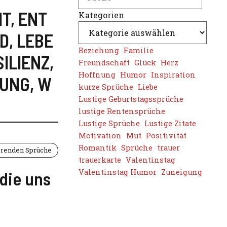
HT
,
ENT
Kategorien
D
,
LEBE
Beziehung
Familie
SILIENZ
,
Freundschaft
Glück
Herz
Hoffnung
Humor
Inspiration
BUNG
,
W
kurze Sprüche
Liebe
Lustige Geburtstagssprüche
lustige Rentensprüche
Lustige Sprüche
Lustige Zitate
Motivation
Mut
Positivität
Romantik
Sprüche
trauer
erenden Sprüche
trauerkarte
Valentinstag
Valentinstag Humor
Zuneigung
 die uns