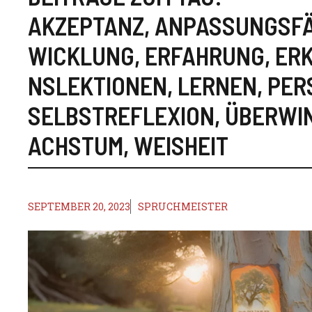
AKZEPTANZ
,
ANPASSUNGSFÄ
WICKLUNG
,
ERFAHRUNG
,
ER
NSLEKTIONEN
,
LERNEN
,
PER
SELBSTREFLEXION
,
ÜBERWI
ACHSTUM
,
WEISHEIT
SEPTEMBER 20, 2023
SPRUCHMEISTER