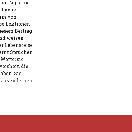
der Tag bringt
nd neue
orm von
ese Lektionen
diesem Beitrag
und weisen
er Lebensreise
lernt Sprüchen
Worte; sie
eisheit, die
aben. Sie
raus zu lernen