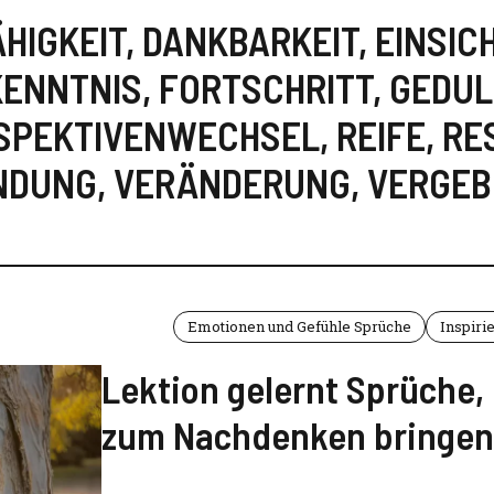
HIGKEIT
,
DANKBARKEIT
,
EINSIC
KENNTNIS
,
FORTSCHRITT
,
GEDUL
SPEKTIVENWECHSEL
,
REIFE
,
RE
NDUNG
,
VERÄNDERUNG
,
VERGE
Emotionen und Gefühle Sprüche
Inspiri
Lektion gelernt Sprüche,
zum Nachdenken bringen