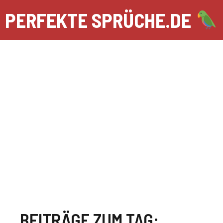
Zum
PERFEKTE SPRÜCHE.DE
Inhalt
springen
BEITRÄGE ZUM TAG: