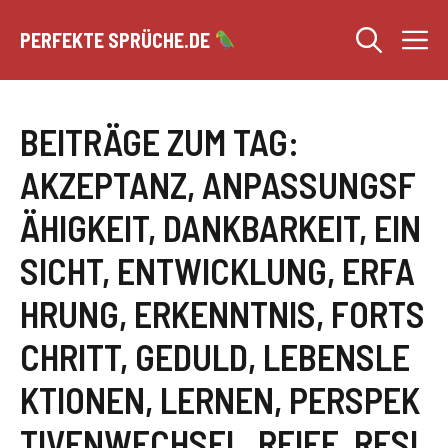
Zum
M
Inhalt
PERFEKTE SPRÜCHE.DE
springen
BEITRÄGE ZUM TAG:
AKZEPTANZ
,
ANPASSUNGSF
ÄHIGKEIT
,
DANKBARKEIT
,
EIN
SICHT
,
ENTWICKLUNG
,
ERFA
HRUNG
,
ERKENNTNIS
,
FORTS
CHRITT
,
GEDULD
,
LEBENSLE
KTIONEN
,
LERNEN
,
PERSPEK
TIVENWECHSEL
,
REIFE
,
RESI