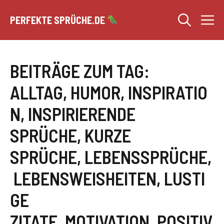
Zum
M
Inhalt
PERFEKTE SPRÜCHE.DE
springen
BEITRÄGE ZUM TAG:
ALLTAG
,
HUMOR
,
INSPIRATIO
N
,
INSPIRIERENDE
SPRÜCHE
,
KURZE
SPRÜCHE
,
LEBENSSPRÜCHE
,
LEBENSWEISHEITEN
,
LUSTI
GE
ZITATE
,
MOTIVATION
,
POSITIV