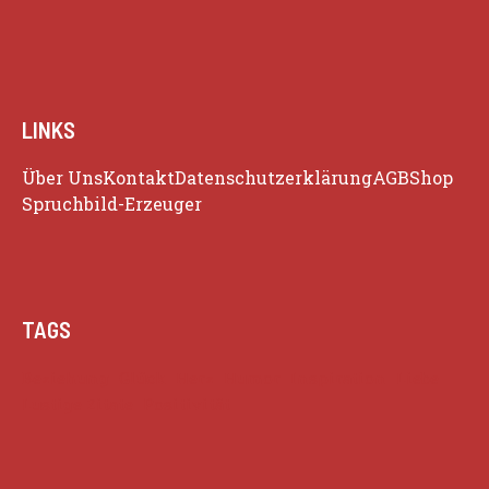
LINKS
Über Uns
Kontakt
Datenschutzerklärung
AGB
Shop
Spruchbild-Erzeuger
TAGS
Beziehung
Glück
Herz
Humor
Inspiration
Liebe
Lustige Zitate
Positivität