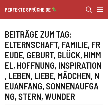
Zum
M
Inhalt
PERFEKTE SPRÜCHE.DE
springen
BEITRÄGE ZUM TAG:
ELTERNSCHAFT
,
FAMILIE
,
FR
EUDE
,
GEBURT
,
GLÜCK
,
HIMM
EL
,
HOFFNUNG
,
INSPIRATION
,
LEBEN
,
LIEBE
,
MÄDCHEN
,
N
EUANFANG
,
SONNENAUFGA
NG
,
STERN
,
WUNDER