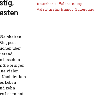
stig,
trauerkarte
Valentinstag
besten
Valentinstag Humor
Zuneigung
 Weisheiten
 Blogpost
rüchen über
ierend,
n bisschen
: Sie bringen
ine vielen
en Nachdenken
nes Leben
ind zehn
es Leben hat