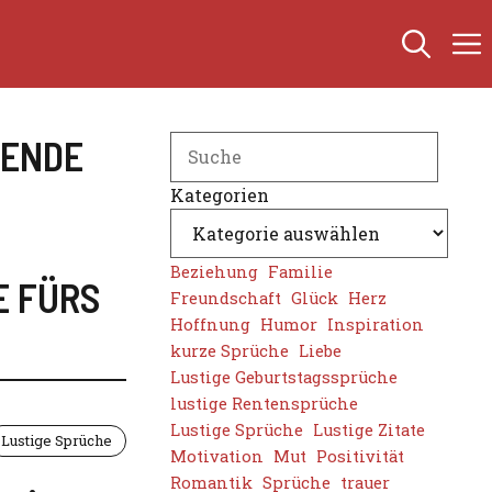
RENDE
Search
Kategorien
Beziehung
Familie
E FÜRS
Freundschaft
Glück
Herz
Hoffnung
Humor
Inspiration
kurze Sprüche
Liebe
Lustige Geburtstagssprüche
lustige Rentensprüche
Lustige Sprüche
Lustige Zitate
Lustige Sprüche
Motivation
Mut
Positivität
Romantik
Sprüche
trauer