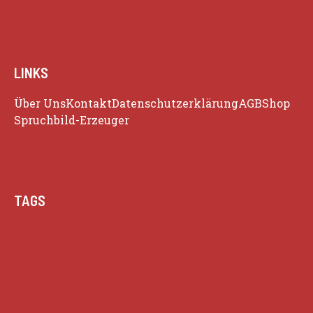
LINKS
Über Uns
Kontakt
Datenschutzerklärung
AGB
Shop
Spruchbild-Erzeuger
TAGS
Beziehung
Glück
Herz
Humor
Inspiration
Liebe
Lustige Zitate
Positivität