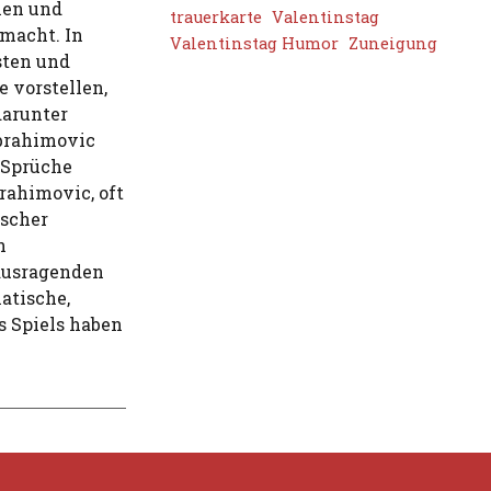
chen und
trauerkarte
Valentinstag
macht. In
Valentinstag Humor
Zuneigung
sten und
 vorstellen,
darunter
Ibrahimovic
 Sprüche
rahimovic, oft
ischer
n
rausragenden
atische,
s Spiels haben