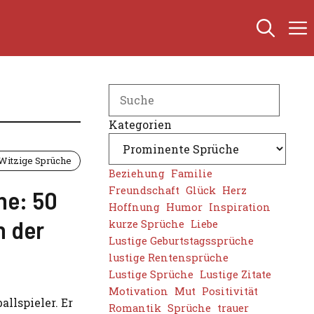
Search
Kategorien
Witzige Sprüche
Beziehung
Familie
Freundschaft
Glück
Herz
he: 50
Hoffnung
Humor
Inspiration
n der
kurze Sprüche
Liebe
Lustige Geburtstagssprüche
lustige Rentensprüche
Lustige Sprüche
Lustige Zitate
Motivation
Mut
Positivität
allspieler. Er
Romantik
Sprüche
trauer