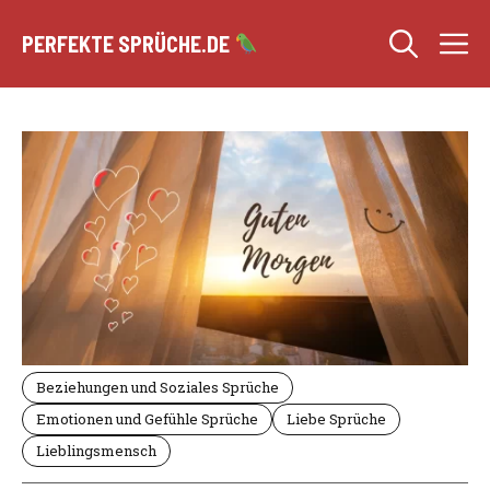
Zum
M
Inhalt
PERFEKTE SPRÜCHE.DE
springen
Beziehungen und Soziales Sprüche
Emotionen und Gefühle Sprüche
Liebe Sprüche
Lieblingsmensch