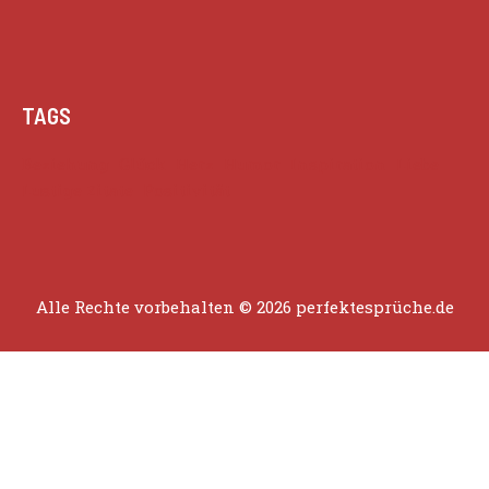
TAGS
Beziehung
Glück
Herz
Humor
Inspiration
Liebe
Lustige Zitate
Positivität
Alle Rechte vorbehalten © 2026 perfektesprüche.de