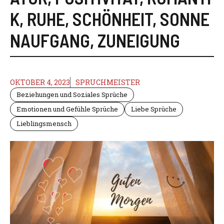
K
,
RUHE
,
SCHÖNHEIT
,
SONNE
NAUFGANG
,
ZUNEIGUNG
OKTOBER 4, 2023
SPRUCHMEISTER
Beziehungen und Soziales Sprüche
Emotionen und Gefühle Sprüche
Liebe Sprüche
Lieblingsmensch