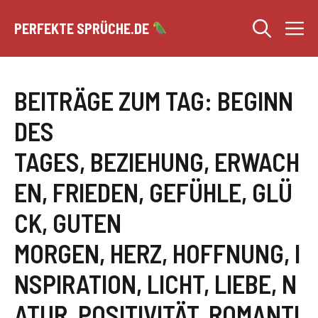
Zum
M
Inhalt
PERFEKTE SPRÜCHE.DE
springen
BEITRÄGE ZUM TAG:
BEGINN
DES
TAGES
,
BEZIEHUNG
,
ERWACH
EN
,
FRIEDEN
,
GEFÜHLE
,
GLÜ
CK
,
GUTEN
MORGEN
,
HERZ
,
HOFFNUNG
,
I
NSPIRATION
,
LICHT
,
LIEBE
,
N
ATUR
,
POSITIVITÄT
,
ROMANTI