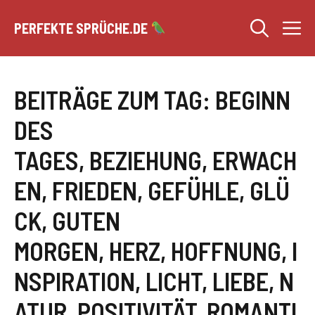
Zum
M
Inhalt
PERFEKTE SPRÜCHE.DE
springen
BEITRÄGE ZUM TAG:
BEGINN
DES
TAGES
,
BEZIEHUNG
,
ERWACH
EN
,
FRIEDEN
,
GEFÜHLE
,
GLÜ
CK
,
GUTEN
MORGEN
,
HERZ
,
HOFFNUNG
,
I
NSPIRATION
,
LICHT
,
LIEBE
,
N
ATUR
,
POSITIVITÄT
,
ROMANTI