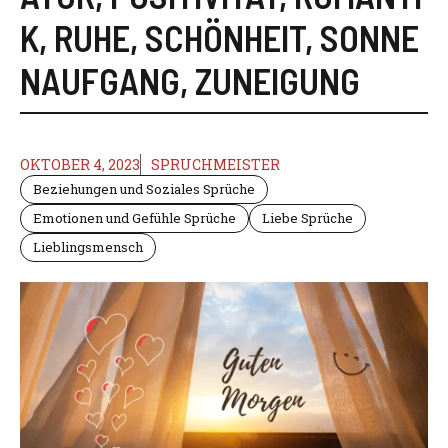
K
,
RUHE
,
SCHÖNHEIT
,
SONNE
NAUFGANG
,
ZUNEIGUNG
OKTOBER 4, 2023
SPRUCHMEISTER
Beziehungen und Soziales Sprüche
Emotionen und Gefühle Sprüche
Liebe Sprüche
Lieblingsmensch