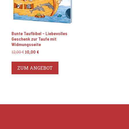
Bunte Taufbibel – Liebevolles
Geschenk zur Taufe mit
Widmungsseite
Ursprünglicher
Aktueller
12,00
€
10,00
€
Preis
Preis
war:
ist:
ZUM ANGEBOT
12,00 €
10,00 €.