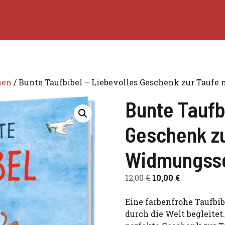
hen
/ Bunte Taufbibel – Liebevolles Geschenk zur Taufe
Bunte Taufb
Geschenk zu
Widmungsse
Ursprünglicher
Aktueller
12,00
€
10,00
€
Preis
Preis
war:
ist:
Eine farbenfrohe Taufbib
12,00 €
10,00 €.
durch die Welt begleitet