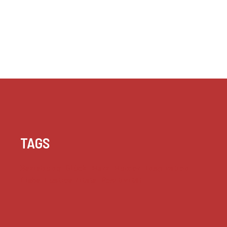
TAGS
Beziehung
Glück
Herz
Humor
Inspiration
Liebe
Lustige Zitate
Positivität