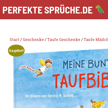
Zum
PERFEKTE SPRÜCHE.DE
Inhalt
springen
Start
/
Geschenke
/
Taufe Geschenke
/
Taufe Mädc
Angebot!