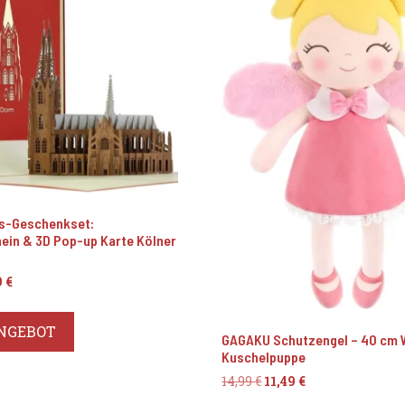
is-Geschenkset:
ein & 3D Pop-up Karte Kölner
rünglicher
Aktueller
9
€
s
Preis
ist:
NGEBOT
 €
12,69 €.
GAGAKU Schutzengel – 40 cm 
Kuschelpuppe
Ursprünglicher
Aktueller
14,99
€
11,49
€
Preis
Preis