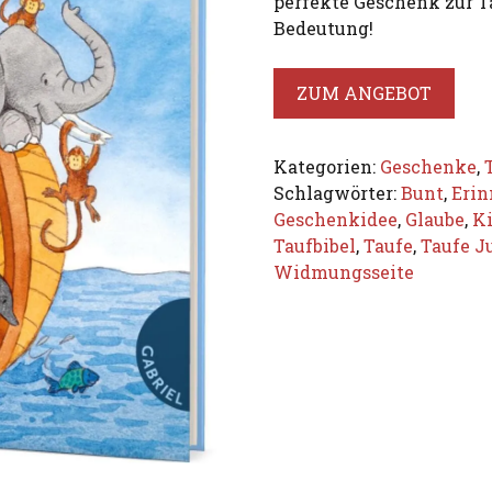
perfekte Geschenk zur Ta
Bedeutung!
ZUM ANGEBOT
Kategorien:
Geschenke
,
Schlagwörter:
Bunt
,
Erin
Geschenkidee
,
Glaube
,
Ki
Taufbibel
,
Taufe
,
Taufe J
Widmungsseite