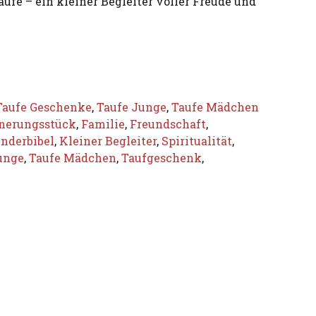
ufe – ein kleiner Begleiter voller Freude und
Taufe Geschenke
,
Taufe Junge
,
Taufe Mädchen
nerungsstück
,
Familie
,
Freundschaft
,
nderbibel
,
Kleiner Begleiter
,
Spiritualität
,
unge
,
Taufe Mädchen
,
Taufgeschenk
,