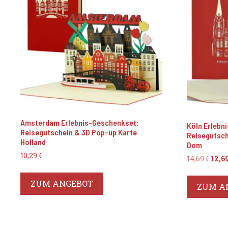
Amsterdam Erlebnis-Geschenkset:
Köln Erlebn
Reisegutschein & 3D Pop-up Karte
Reisegutsch
Holland
Dom
10,29
€
Ursp
14,69
€
12,6
Prei
war:
ZUM ANGEBOT
ZUM A
14,69