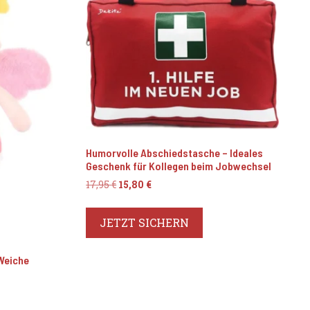
Humorvolle Abschiedstasche – Ideales
Geschenk für Kollegen beim Jobwechsel
Ursprünglicher
Aktueller
17,95
€
15,80
€
Preis
Preis
war:
ist:
JETZT SICHERN
17,95 €
15,80 €.
Weiche