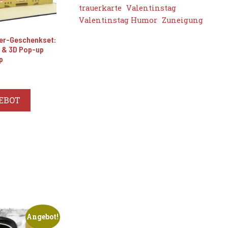
trauerkarte
Valentinstag
Valentinstag Humor
Zuneigung
er-Geschenkset:
 & 3D Pop-up
p
glicher
ktueller
reis
st:
EBOT
0,29 €.
Angebot!