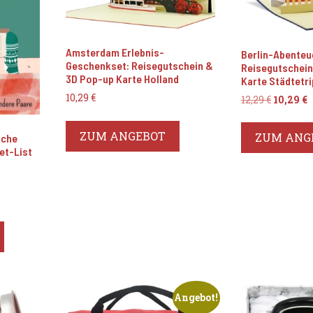
Amsterdam Erlebnis-
Berlin-Abenteu
Geschenkset: Reisegutschein &
Reisegutschein
3D Pop-up Karte Holland
Karte Städtetri
10,29
€
Ursprün
A
12,29
€
10,29
€
Preis
P
war:
i
ZUM ANGEBOT
ZUM ANG
iche
12,29 €
1
et-List
Angebot!