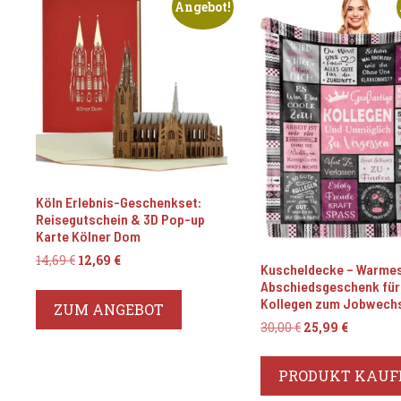
Angebot!
Köln Erlebnis-Geschenkset:
Reisegutschein & 3D Pop-up
Karte Kölner Dom
Ursprünglicher
Aktueller
14,69
€
12,69
€
Kuscheldecke – Warme
Preis
Preis
Abschiedsgeschenk für
war:
ist:
Kollegen zum Jobwech
ZUM ANGEBOT
14,69 €
12,69 €.
Ursprüngliche
Aktuell
30,00
€
25,99
€
Preis
Preis
war:
ist:
PRODUKT KAUF
30,00 €
25,99 €.