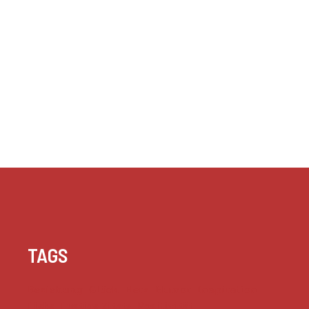
TAGS
Beziehung
Glück
Herz
Humor
Inspiration
Liebe
Lustige Zitate
Positivität