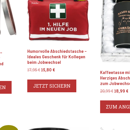
Humorvolle Abschiedstasche –
 –
Ideales Geschenk für Kollegen
r
beim Jobwechsel
nd
Ursprünglicher
Aktueller
17,95
€
15,80
€
Kaffeetasse mi
Preis
Preis
Herziges Absc
war:
ist:
zum Jobwechs
JETZT SICHERN
EN
17,95 €
15,80 €.
Ursprün
20,99
€
18,99
€
Preis
war:
i
ZUM ANG
20,99 €
1