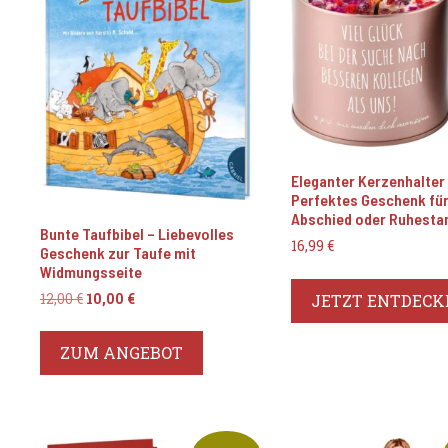
Eleganter Kerzenhalter
Perfektes Geschenk fü
Abschied oder Ruhesta
Bunte Taufbibel – Liebevolles
16,99
€
Geschenk zur Taufe mit
Widmungsseite
Ursprünglicher
Aktueller
12,00
€
10,00
€
JETZT ENTDECK
Preis
Preis
war:
ist:
ZUM ANGEBOT
12,00 €
10,00 €.