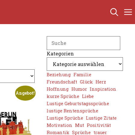
Search
Kategorien
Beziehung
Familie
Freundschaft
Glück
Herz
Hoffnung
Humor
Inspiration
Angebot!
kurze Sprüche
Liebe
Lustige Geburtstagssprüche
lustige Rentensprüche
Lustige Sprüche
Lustige Zitate
Motivation
Mut
Positivität
Romantik
Sprüche
trauer