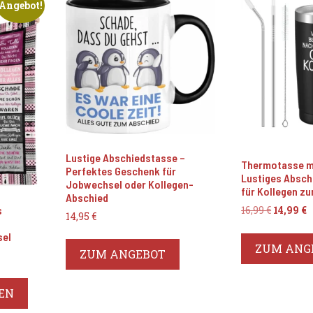
Angebot!
Lustige Abschiedstasse –
Thermotasse mi
Perfektes Geschenk für
Lustiges Absc
Jobwechsel oder Kollegen-
für Kollegen z
Abschied
s
Ursprün
A
16,99
€
14,99
€
14,95
€
Preis
P
sel
war:
i
ZUM ANG
16,99 €
1
ZUM ANGEBOT
r
er
EN