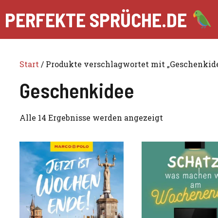
Zum
PERFEKTE SPRÜCHE.DE
Inhalt
springen
Start
/ Produkte verschlagwortet mit „Geschenkid
Geschenkidee
Alle 14 Ergebnisse werden angezeigt