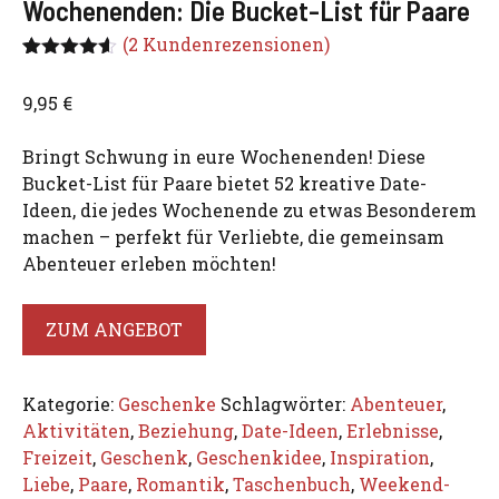
Wochenenden: Die Bucket-List für Paare
(
2
Kundenrezensionen)
Bewertet
2
mit
4.50
9,95
€
von 5,
basierend
auf
Bringt Schwung in eure Wochenenden! Diese
Kundenbe
wertungen
Bucket-List für Paare bietet 52 kreative Date-
Ideen, die jedes Wochenende zu etwas Besonderem
machen – perfekt für Verliebte, die gemeinsam
Abenteuer erleben möchten!
ZUM ANGEBOT
Kategorie:
Geschenke
Schlagwörter:
Abenteuer
,
Aktivitäten
,
Beziehung
,
Date-Ideen
,
Erlebnisse
,
Freizeit
,
Geschenk
,
Geschenkidee
,
Inspiration
,
Liebe
,
Paare
,
Romantik
,
Taschenbuch
,
Weekend-