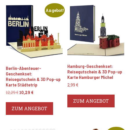
Angebot!
Hamburg-Geschenkset:
Berlin-Abenteuer-
Reisegutschein & 3D Pop-up
Geschenkset:
Karte Hamburger Michel
Reisegutschein & 3D Pop-up
Karte Städtetrip
2,99
€
Ursprünglicher
Aktueller
12,29
€
10,29
€
Preis
Preis
ZUM ANGEBOT
war:
ist:
ZUM ANGEBOT
12,29 €
10,29 €.